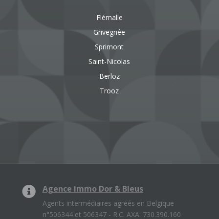
Flémalle
Grivegnée
Sprimont
Saint-Nicolas
Berloz
Trooz
Agence immo Dor & Bleus
Agents intermédiaires agréés en Belgique
n°506344 et 506347 - R.C. AXA: 730.390.160