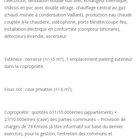
l'électricité, ventilation double flux avec échangeur thermique,
châssis en pvc avec double vitrage, chauffage central au gaz
(chaud. murale à condensation Vaillant), production eau chaude
couplée à la chaudière, vidéophone, porte blindée/coupe-feu,
installation électrique en conformité (compteur bihoraire),
détecteurs incendie, ascenseur.
Extérieur
: terrasse (+/-15 m²),
1 emplacement parking extérieur
dans la copropriété.
Sous-sol
: cave privative (+/-6 m²).
Copropriété
: quotités 611/10.000èmes (appartement) +
27/10.000èmes (cave) des parties communes – Provision de
charges de 74 €/mois
(à titre informatif sur base du dernier
exercice), pour la gestion, l'entretien des communs et