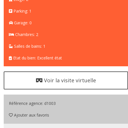
Parking: 1
Garage: 0
Chambres: 2
Salles de bains: 1
Etat du bien: Excellent état
Voir la visite virtuelle
Référence agence: d1003
Ajouter aux favoris