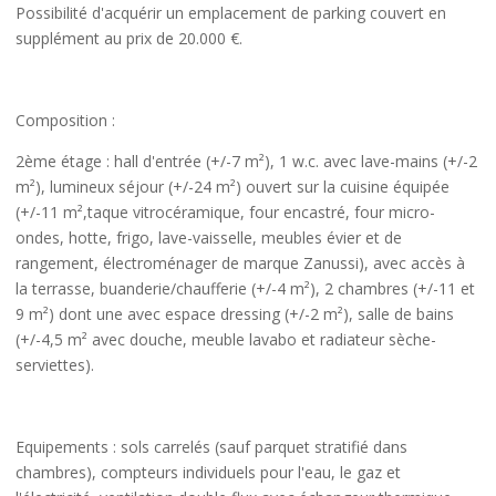
Possibilité d'acquérir un emplacement de parking couvert en
supplément au prix de 20.000 €.
Composition
:
2ème étage
: hall d'entrée (+/-7 m²), 1 w.c. avec lave-mains (+/-2
m²), lumineux séjour (+/-24 m²) ouvert sur la cuisine équipée
(+/-11 m²,taque vitrocéramique, four encastré, four micro-
ondes, hotte, frigo, lave-vaisselle, meubles évier et de
rangement, électroménager de marque Zanussi), avec accès à
la terrasse, buanderie/chaufferie (+/-4 m²), 2 chambres (+/-11 et
9 m²) dont une avec espace dressing (+/-2 m²), salle de bains
(+/-4,5 m² avec douche, meuble lavabo et radiateur sèche-
serviettes).
Equipements
: sols carrelés (sauf parquet stratifié dans
chambres), compteurs individuels pour l'eau, le gaz et