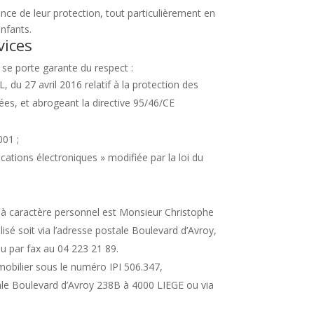
ance de leur protection, tout particulièrement en
enfants.
vices
 se porte garante du respect :
7 avril 2016 relatif à la protection des
ées, et abrogeant la directive 95/46/CE
001 ;
cations électroniques » modifiée par la loi du
à caractère personnel est Monsieur Christophe
sé soit via l’adresse postale Boulevard d’Avroy,
u par fax au 04 223 21 89.
obilier sous le numéro IPI 506.347,
tale Boulevard d’Avroy 238B à 4000 LIEGE ou via