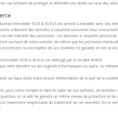
les cas échéant de protéger et défendre nos droits ou ceux des utilis
ierce
 bureau immobilier DOR & BLEUS est amené à travailler avec des entr
prises collectent des données à caractère personnel vous concernant
uent en rien l’identité des personnes. Les données à caractère person
 sont sur base de votre volonté, de même que les précisions éventue
 incorrectes ou incomplète de vos données ne garantit en rien la séc
reau immobilier DOR & BLEUS est hébergé par la société WHISE.
 par cette dernière via des logiciels informatiques ou autre, ne relè
ière sur base d’une transmission d’information de la part de la sociét
.
ent, pour notre compte et dans le cadre de nos activités, de données
 question, et ce afin de garantir un même niveau de protection et de 
ns néanmoins responsable du traitement de ces données. En ce sens,
.