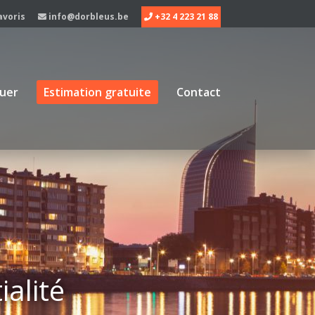
avoris
info@dorbleus.be
+32 4 223 21 88
uer
Estimation gratuite
Contact
ialité