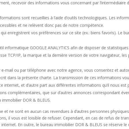
nt, recevoir des informations vous concernant par l’intermédiaire 
nformations sont recueillies à l’aide d’outils technologiques. Les infor
cessibles et ne relèvent donc pas de notre compétence.
S qui enregistrent vos préférences sur ce site (ex.: biens favoris). L
util informatique GOOGLE ANALYTICS afin de disposer de statistiques
esse TCP/IP, la marque et la dernière version de votre navigateur, le
ar e-mail ou par téléphone avec notre agence, vous consentez et autori
rit dans la présente charte. La transmission de ces informations vo
te internet, et d’autre part aux différentes informations qu’il nous est
ons complémentaires, que sur d’autres annonces correspondant évent
au immobilier DOR & BLEUS.
ne et ne sont en aucun cas revendues à d’autres personnes physiques 
ns, il vous est loisible de refuser. Cependant, en cas de refus de tra
te internet. En outre, le bureau immobilier DOR & BLEUS se réserve le