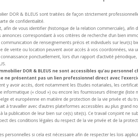
ilier DOR & BLEUS sont traitées de façon strictement professionnell
rte de confidentialité.
t, afin de vous identifier (historique de la relation commerciale), af
annonces correspondant à vos critères de recherche d’un bien immobili
a communication de renseignements précis et individuels sur leur(s) b
ille de vente ou location peuvent avoir accès à vos coordonnées, via u
r connaissance ponctuellement, lors d’un rapport d’activité périodique
US.
immobilier DOR & BLEUS ne sont accessibles qu’au personnel c
ne présentant pas un lien professionnel direct avec l’exerci
t y avoir accès, dont notamment les Etudes notariales, les certificate
e informatique (« cloud ») ou encore les fournisseurs d’énergie (liste
belge et européenne en matière de protection de la vie privée et du 
ait à travailler avec d’autres plateformes accessibles au plus grand n
la publication de leur bien sur ce(s) site(s). Ce travail conjoint ne s
spect des conditions légales du respect de la vie privée et de la prote
personnelles si cela est nécessaire afin de respecter les lois applic