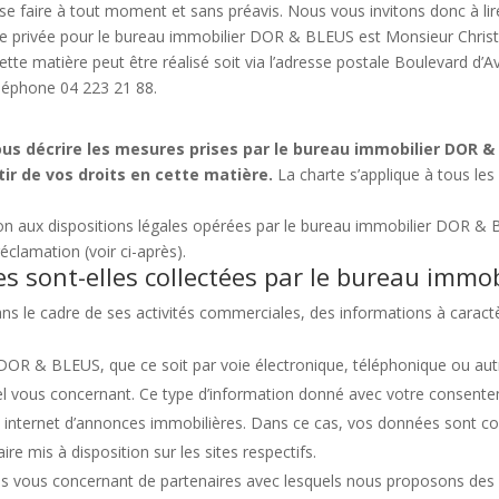
se faire à tout moment et sans préavis. Nous vous invitons donc à lir
vie privée pour le bureau immobilier DOR & BLEUS est Monsieur Chris
tte matière peut être réalisé soit via l’adresse postale Boulevard d’A
léphone 04 223 21 88.
ous décrire les mesures prises par le bureau immobilier DOR 
ir de vos droits en cette matière.
La charte s’applique à tous le
on aux dispositions légales opérées par le bureau immobilier DOR & B
éclamation (voir ci-après).
 sont-elles collectées par le bureau immob
ns le cadre de ses activités commerciales, des informations à carac
DOR & BLEUS, que ce soit par voie électronique, téléphonique ou aut
l vous concernant. Ce type d’information donné avec votre consentem
 internet d’annonces immobilières. Dans ce cas, vos données sont col
ire mis à disposition sur les sites respectifs.
s vous concernant de partenaires avec lesquels nous proposons des s