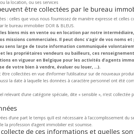
 ou la location, ou ses services
peuvent être collectées par le bureau immo
nées : celles que vous nous fournissez de manière expresse et celles c
s par le bureau immobilier DOR & BLEUS.
s biens mis en vente ou en location par notre intermédiaire, 
nos missions commerciales. Il peut donc s’agir de vos noms e
 au sens large de toute information communiquée volontaire
 et les propriétaires vendeurs ou bailleurs, ces renseignem
ions en vigueur en Belgique pour les activités d’agents immobi
se de votre bien à vendre, évaluer ou louer, …).
re collectées en vue d’informer l’utilisateur sur de nouveaux produits
ussi la date à laquelle les données à caractère personnel ont été c
relevant d’une catégorie spéciale, dite « sensible », n’est collecté
onnées
 d’une part le temps qu’il est nécessaire à l’accomplissement du servi
le la profession d’agent immobilier est soumise.
la collecte de ces informations et quelles so