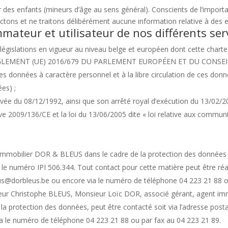
ar des enfants (mineurs d’âge au sens général). Conscients de l’import
ectons et ne traitons délibérément aucune information relative à des 
mateur et utilisateur de nos différents ser
égislations en vigueur au niveau belge et européen dont cette charte
LEMENT (UE) 2016/679 DU PARLEMENT EUROPÉEN ET DU CONSEIL, du 2
s données à caractère personnel et à la libre circulation de ces donn
es) ;
 privée du 08/12/1992, ainsi que son arrêté royal d’exécution du 13/02/2
ve 2009/136/CE et la loi du 13/06/2005 dite « loi relative aux communi
immobilier DOR & BLEUS dans le cadre de la protection des données 
e numéro IPI 506.344. Tout contact pour cette matière peut être réali
eus@dorbleus.be ou encore via le numéro de téléphone 04 223 21 88 o
sieur Christophe BLEUS, Monsieur Loïc DOR, associé gérant, agent imm
la protection des données, peut être contacté soit via l’adresse pos
ia le numéro de téléphone 04 223 21 88 ou par fax au 04 223 21 89.