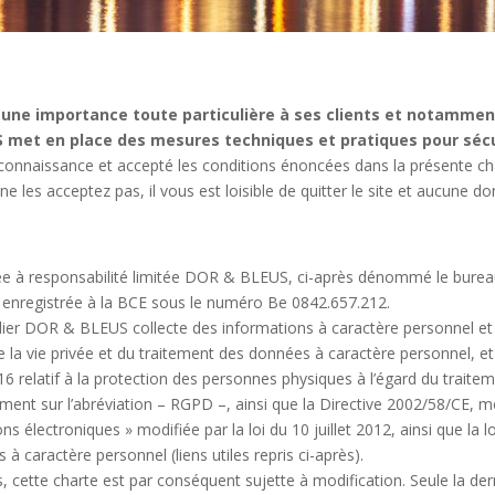
ne importance toute particulière à ses clients et notamment 
S met en place des mesures techniques et pratiques pour sécu
is connaissance et accepté les conditions énoncées dans la présente ch
 ne les acceptez pas, il vous est loisible de quitter le site et aucun
ivée à responsabilité limitée DOR & BLEUS, ci-après dénommé le bure
 enregistrée à la BCE sous le numéro Be 0842.657.212.
lier DOR & BLEUS collecte des informations à caractère personnel et 
e la vie privée et du traitement des données à caractère personnel,
6 relatif à la protection des personnes physiques à l’égard du traite
t sur l’abréviation – RGPD –, ainsi que la Directive 2002/58/CE, mod
ns électroniques » modifiée par la loi du 10 juillet 2012, ainsi que la 
 à caractère personnel (liens utiles repris ci-après).
ns, cette charte est par conséquent sujette à modification. Seule la de