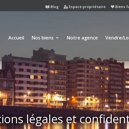
Blog
Espace propriétaire
Biens f
Accueil
Nos biens
Notre agence
Vendre/Lo
ons légales et confident