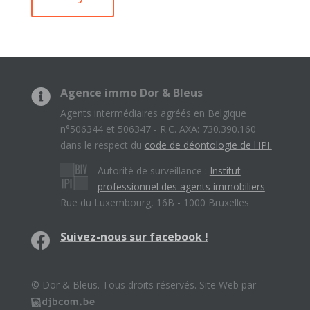
Agence immo Dor & Bleus
Agents intermédiaires agréés en Belgique
n°506344 et 506347 - R.C. AXA: 730.390.160
dans le respect du
code de déontologie de l'IPI.
Autorité de surveillance :
Institut
professionnel des agents immobiliers
Rue du Luxembourg, 16B - 1000 Bruxelles
Suivez-nous sur facebook !
© Dor & Bleus. Tous droits réservés. Site Web par